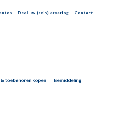
enten
Deel uw (reis) ervaring
Contact
 & toebehoren kopen
Bemiddeling