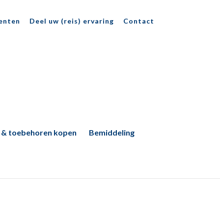
enten
Deel uw (reis) ervaring
Contact
 & toebehoren kopen
Bemiddeling