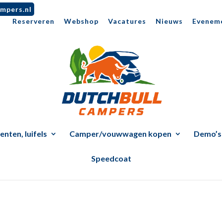
mpers.nl
Reserveren
Webshop
Vacatures
Nieuws
Evenem
nten, luifels
Camper/vouwwagen kopen
Demo’s
Speedcoat