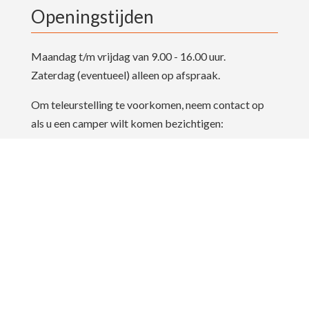
Openingstijden
Maandag t/m vrijdag van 9.00 - 16.00 uur.
Zaterdag (eventueel) alleen op afspraak.
Om teleurstelling te voorkomen, neem contact op
als u een camper wilt komen bezichtigen:
info@dutchbullcampers.nl
Locatie en contact
Denariusstraat 37
4903 RC Oosterhout (N-Br)
Telefoon: 0168 - 21 20 10
Email: info@dutchbullcampers.nl
Cookiebeleid