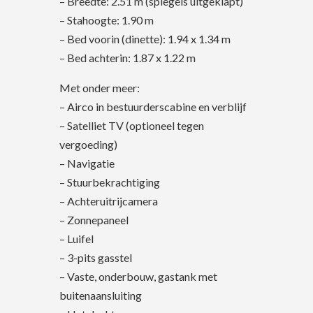
– Breedte:
2.51 m (spiegels uitgeklapt)
– Stahoogte: 1.90 m
– Bed voorin (dinette): 1.94 x 1.34 m
– Bed achterin: 1.87 x 1.22 m
Met onder meer:
– Airco in bestuurderscabine en verblijf
– Satelliet TV (optioneel tegen
vergoeding)
– Navigatie
– Stuurbekrachtiging
– Achteruitrijcamera
– Zonnepaneel
– Luifel
– 3-pits gasstel
– Vaste, onderbouw, gastank met
buitenaansluiting