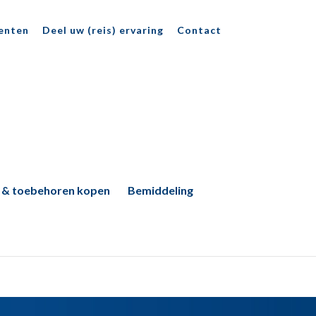
enten
Deel uw (reis) ervaring
Contact
 & toebehoren kopen
Bemiddeling