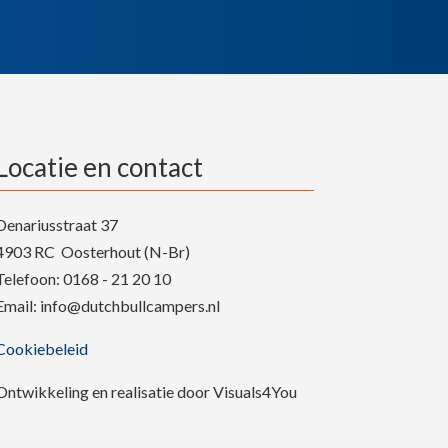
Locatie en contact
Denariusstraat 37
4903 RC Oosterhout (N-Br)
Telefoon: 0168 - 21 20 10
Email: info@dutchbullcampers.nl
Cookiebeleid
Ontwikkeling en realisatie door Visuals4You