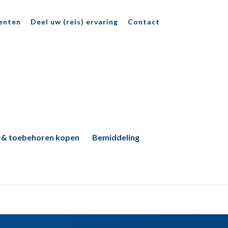
enten
Deel uw (reis) ervaring
Contact
 & toebehoren kopen
Bemiddeling