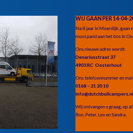
WIJ GAAN PER 14-04-2
Na 8 jaar in Moerdijk, gaan
mooi pand aan het bos in Oo
Ons nieuwe adres wordt:
Denariusstraat 37
4903 RC Oosterhout
Ons telefoonnummer en maila
0168 – 21 20 10
info@dutchbullcampers.n
Wij ontvangen u graag, op af
Ron, Peter, Lex en Sandra.