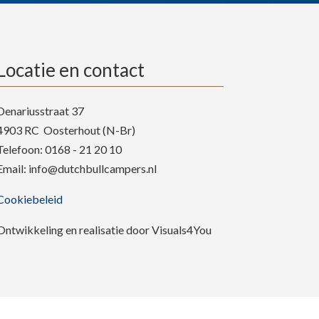
Locatie en contact
Denariusstraat 37
4903 RC Oosterhout (N-Br)
Telefoon: 0168 - 21 20 10
Email: info@dutchbullcampers.nl
Cookiebeleid
Ontwikkeling en realisatie door Visuals4You